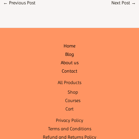
←
Previous Post
Next Post
→
Home
Blog
About us
Contact
All Products
Shop
Courses
Cart
Privacy Policy
Terms and Conditions
Refund and Returns Policy