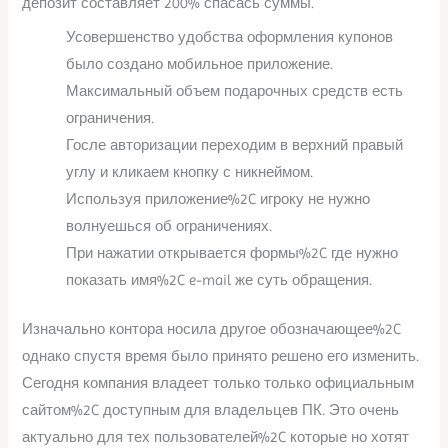
депозит составляет 200% спасась суммы.
Усовершенство удобства оформления купонов
было создано мобильное приложение.
Максимальный объем подарочных средств есть
ограничения.
Госле авторизации переходим в верхний правый
углу и кликаем кнопку с никнеймом.
Используя приложение%2C игроку не нужно
волнуешься об ограничениях.
При нажатии открывается формы%2C где нужно
показать имя%2C e-mail же суть обращения.
Изначально контора носила другое обозначающее%2C
однако спустя время было принято решено его изменить.
Сегодня компания владеет только только официальным
сайтом%2C доступным для владельцев ПК. Это очень
актуально для тех пользователей%2C которые но хотят