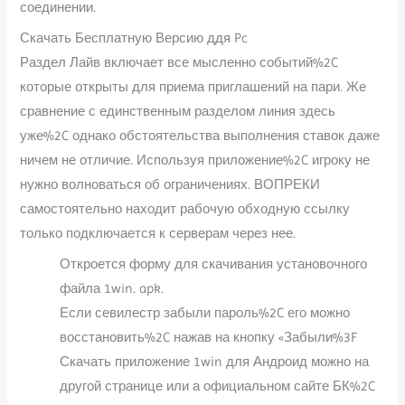
соединении.
Скачать Бесплатную Версию ддя Pc
Раздел Лайв включает все мысленно событий%2C
которые открыты для приема приглашений на пари. Же
сравнение с единственным разделом линия здесь
уже%2C однако обстоятельства выполнения ставок даже
ничем не отличие. Используя приложение%2C игроку не
нужно волноваться об ограничениях. ВОПРЕКИ
самостоятельно находит рабочую обходную ссылку
только подключается к серверам через нее.
Откроется форму для скачивания установочного
файла 1win. apk.
Если севилестр забыли пароль%2C его можно
восстановить%2C нажав на кнопку «Забыли%3F
Скачать приложение 1win для Андроид можно на
другой странице или а официальном сайте БК%2C