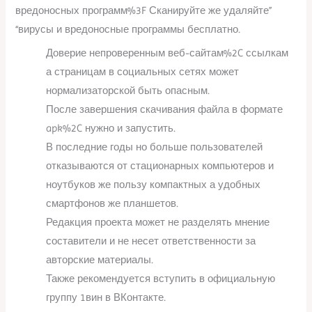
вредоносных программ%3F Сканируйте же удаляйте”
“вирусы и вредоносные программы бесплатно.
Доверие непроверенным веб-сайтам%2C ссылкам
а страницам в социальных сетях может
нормализаторской быть опасным.
После завершения скачивания файла в формате
apk%2C нужно и запустить.
В последние годы но больше пользователей
отказываются от стационарных компьютеров и
ноутбуков же пользу компактных а удобных
смартфонов же планшетов.
Редакция проекта может не разделять мнение
составители и не несет ответственности за
авторские материалы.
Также рекомендуется вступить в официальную
группу 1вин в ВКонтакте.