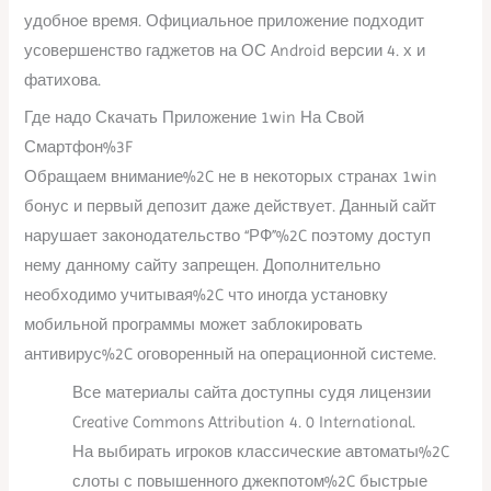
удобное время. Официальное приложение подходит
усовершенство гаджетов на ОС Android версии 4. х и
фатихова.
Где надо Скачать Приложение 1win На Свой
Смартфон%3F
Обращаем внимание%2C не в некоторых странах 1win
бонус и первый депозит даже действует. Данный сайт
нарушает законодательство “РФ”%2C поэтому доступ
нему данному сайту запрещен. Дополнительно
необходимо учитывая%2C что иногда установку
мобильной программы может заблокировать
антивирус%2C оговоренный на операционной системе.
Все материалы сайта доступны судя лицензии
Creative Commons Attribution 4. 0 International.
На выбирать игроков классические автоматы%2C
слоты с повышенного джекпотом%2C быстрые