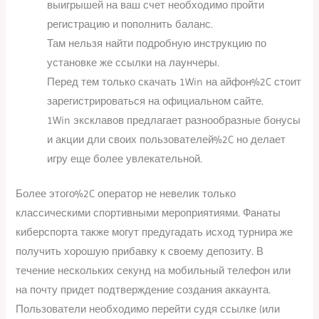
выигрышей на ваш счет необходимо пройти
регистрацию и пополнить баланс.
Там нельзя найти подробную инструкцию по
установке же ссылки на лаунчеры.
Перед тем только скачать 1Win на айфон%2C стоит
зарегистрироваться на официальном сайте.
1Win эксклавов предлагает разнообразные бонусы
и акции дли своих пользователей%2C но делает
игру еще более увлекательной.
Более этого%2C оператор не невелик только
классическими спортивными мероприятиями. Фанаты
киберспорта также могут предугадать исход турнира же
получить хорошую прибавку к своему депозиту. В
течение нескольких секунд на мобильный телефон или
на почту придет подтверждение создания аккаунта.
Пользователи необходимо перейти судя ссылке (или