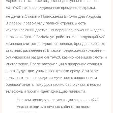
маркетов. Тоталы же гандикапы доступны же на весь
матч%2C так и и определенные временные отрезки.
же Делать Ставки а Приложении Бк 1win Для Андроид
В лаберы правом углу главной страницы есть
исчерпывающий доступных версий приложений – здесь
нельзя выбрать” “Android устройства. На следующий%2C
компания считается одним из топовых брендов на рынке
азартных развлечений. В также предложений компании –
букмекерский раздел сайта%2C казино новейшие слоты и
многое такое. После авторизации в программе ставки а
спорт будут доступные практически сразу. Или этом
пользователю не придется мучиться с заполнением
большой анкеты. Ему достаточно было указать номер
телефона и пройти идентификацию личности.
На этом процедура регистрации закончена%2C
можно входить в личных кабинет по всем