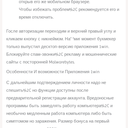
открыв его же мобильном браузере.
Чтобы избежать проблем%2C рекомендуется его и
время отключить.
Госле авторизации переходим и верхний правый углу и
кликаем кнопку с никнеймом. На” “миг момент букмекер
только выпустил десктоп-версию приложения 1win.
Блокируйте спам-звонки%2C рекламу и мошеннические
сайты с посторонней Malwarebytes.
Особенности И возможности Приложения 1win
С дальнейшим подтверждением личности надо не
спешить%2C но функции доступны после
предварительной регистрации аккаунта. Вредоносные
программы быть замедлять работу компьютера%2C и
необычно медленным работа компьютера либо быть
симптомом но заражения. Размер бонуса на первый