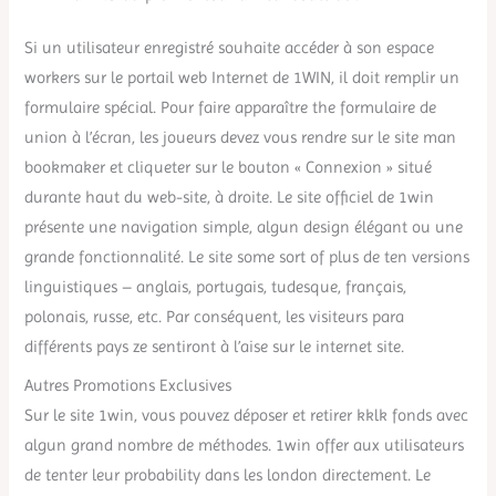
Si un utilisateur enregistré souhaite accéder à son espace
workers sur le portail web Internet de 1WIN, il doit remplir un
formulaire spécial. Pour faire apparaître the formulaire de
union à l’écran, les joueurs devez vous rendre sur le site man
bookmaker et cliqueter sur le bouton « Connexion » situé
durante haut du web-site, à droite. Le site officiel de 1win
présente une navigation simple, algun design élégant ou une
grande fonctionnalité. Le site some sort of plus de ten versions
linguistiques – anglais, portugais, tudesque, français,
polonais, russe, etc. Par conséquent, les visiteurs para
différents pays ze sentiront à l’aise sur le internet site.
Autres Promotions Exclusives
Sur le site 1win, vous pouvez déposer et retirer kklk fonds avec
algun grand nombre de méthodes. 1win offer aux utilisateurs
de tenter leur probability dans les london directement. Le