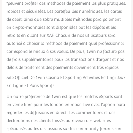
“peuvent profiter des méthodes de paiement les plus pratiques,
rapides et sécurisées. Les portefeuilles numériques, les cartes
de débit, ainsi que sobre multiples méthodes para paiement
en crypto-monnaies sont disponibles put les dépôts et les
retraits en allant sur XAF. Chacun de nos utilisateurs sera
autorisé à choisir la méthode de paiement quel professionnel
correspond le mieux à ses voeux. De plus, 1win ne facture pas
de frais supplémentaires pour les transactions d’argent et nos
délais de traitement des paiements deviennent très rapides.
Site Officiel De 1win Casino Et Sporting Activities Betting: Jeux
En Ligne Et Paris Sportifs
Un autre préférence de 1win est que les matchs eSports sont
en vente libre pour les london en mode Live avec l’option para
regarder les diffusions en direct. Les commentaires et des
déclarations des clients laissés au niveau des web sites
spécialisés ou les discussions sur les community forums sont