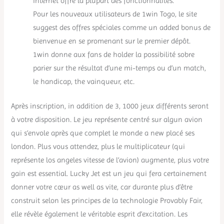
Internet offre la plupart des fonctionnalités.
Pour les nouveaux utilisateurs de 1win Togo, le site
suggest des offres spéciales comme un added bonus de
bienvenue en se promenant sur le premier dépôt.
1win donne aux fans de holder la possibilité sobre
parier sur the résultat d’une mi-temps ou d’un match,
le handicap, the vainqueur, etc.
Après inscription, in addition de 3, 1000 jeux différents seront
à votre disposition. Le jeu représente centré sur algun avion
qui s’envole après que complet le monde a new placé ses
london. Plus vous attendez, plus le multiplicateur (qui
représente los angeles vitesse de l’avion) augmente, plus votre
gain est essential. Lucky Jet est un jeu qui fera certainement
donner votre cœur as well as vite, car durante plus d’être
construit selon les principes de la technologie Provably Fair,
elle révèle également le véritable esprit d’excitation. Les