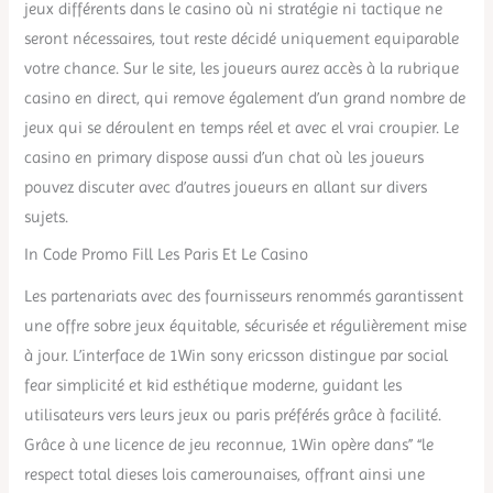
jeux différents dans le casino où ni stratégie ni tactique ne
seront nécessaires, tout reste décidé uniquement equiparable
votre chance. Sur le site, les joueurs aurez accès à la rubrique
casino en direct, qui remove également d’un grand nombre de
jeux qui se déroulent en temps réel et avec el vrai croupier. Le
casino en primary dispose aussi d’un chat où les joueurs
pouvez discuter avec d’autres joueurs en allant sur divers
sujets.
In Code Promo Fill Les Paris Et Le Casino
Les partenariats avec des fournisseurs renommés garantissent
une offre sobre jeux équitable, sécurisée et régulièrement mise
à jour. L’interface de 1Win sony ericsson distingue par social
fear simplicité et kid esthétique moderne, guidant les
utilisateurs vers leurs jeux ou paris préférés grâce à facilité.
Grâce à une licence de jeu reconnue, 1Win opère dans” “le
respect total dieses lois camerounaises, offrant ainsi une