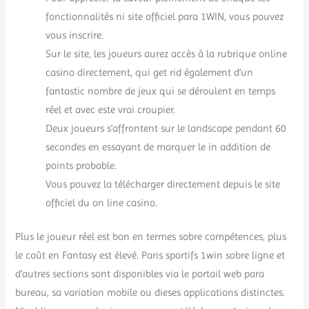
fonctionnalités ni site officiel para 1WIN, vous pouvez
vous inscrire.
Sur le site, les joueurs aurez accès à la rubrique online
casino directement, qui get rid également d’un
fantastic nombre de jeux qui se déroulent en temps
réel et avec este vrai croupier.
Deux joueurs s’affrontent sur le landscape pendant 60
secondes en essayant de marquer le in addition de
points probable.
Vous pouvez la télécharger directement depuis le site
officiel du on line casino.
Plus le joueur réel est bon en termes sobre compétences, plus
le coût en Fantasy est élevé. Paris sportifs 1win sobre ligne et
d’autres sections sont disponibles via le portail web para
bureau, sa variation mobile ou dieses applications distinctes.