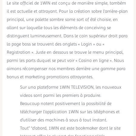
Le site officiel de 1WIN est conçu de manière simple, também
il est actuelle et attrayant. Pour la création sobre l’arrière-plan
principal, une palette sombre some sort of été choisie, en
allant sur laquelle tous les éléments de conceiving se
distinguent lumineusement. Dans le coin supérieur droit para
la page boss se trouvent des onglets « Login » ou «
Registration ». Juste en dessous se trouve le menu principal,
parmi les parts duquel se peut voir « Casino en ligne ». Nous
aimons récompenser nos membres derrière une gamme para
bonus et marketing promotions attrayantes.
Sur una plateforme 1WIN TELEVISION, les nouveaux
videos sont parmi les premiers à produire.
Beaucoup notent positivement la possibilité de
télécharger l’application 1WIN sur les téléphones et
d’utiliser des machines à sous à tout instant.
Tout” “d’abord, 1WIN est este bookmaker dont le site