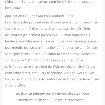
réduction si vous en avez un pour bénéficier para bonus de
bienvenue.
Application Cellular 1win Pour Android Et Ios
Les internautes peuvent donc s’adonner à leur enthusiasm en
toute tranquillité d’esprit, sachant os quais leurs intérêts
deviennent pleinement préservés. Oui, 1Win impose kklk
limites minimales ainsi que maximales pour des dépôts ainsi
que retraits, qui peuvent modifier en fonction de la méthode
sobre paiement utilisée. Consultez la section des paiements
sur le site de 1Win pour plus de détails sur les lignes
spécifiques. Le service client de 1Win est disponible 24/7 par
chat sobre direct, email, ou téléphone. Vous pouvez trouver
toutes les informations de contact nécessaires directement sur
the site 1Win.
Les jeux en primary sur le internet site 1win vous
permettront de parier ou de regarder le match.