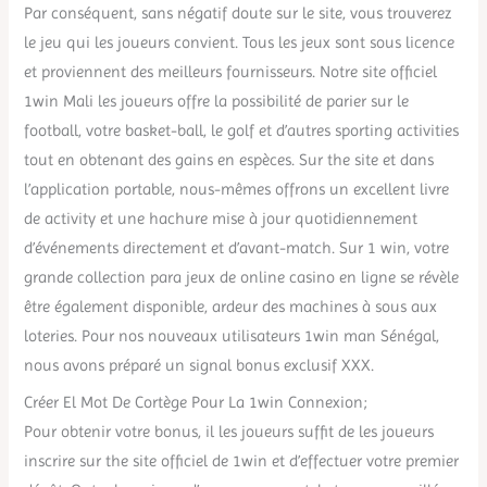
Par conséquent, sans négatif doute sur le site, vous trouverez
le jeu qui les joueurs convient. Tous les jeux sont sous licence
et proviennent des meilleurs fournisseurs. Notre site officiel
1win Mali les joueurs offre la possibilité de parier sur le
football, votre basket-ball, le golf et d’autres sporting activities
tout en obtenant des gains en espèces. Sur the site et dans
l’application portable, nous-mêmes offrons un excellent livre
de activity et une hachure mise à jour quotidiennement
d’événements directement et d’avant-match. Sur 1 win, votre
grande collection para jeux de online casino en ligne se révèle
être également disponible, ardeur des machines à sous aux
loteries. Pour nos nouveaux utilisateurs 1win man Sénégal,
nous avons préparé un signal bonus exclusif XXX.
Créer El Mot De Cortège Pour La 1win Connexion;
Pour obtenir votre bonus, il les joueurs suffit de les joueurs
inscrire sur the site officiel de 1win et d’effectuer votre premier