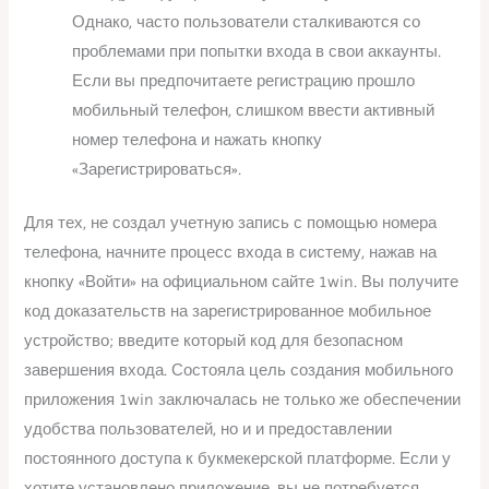
Однако, часто пользователи сталкиваются со
проблемами при попытки входа в свои аккаунты.
Если вы предпочитаете регистрацию прошло
мобильный телефон, слишком ввести активный
номер телефона и нажать кнопку
«Зарегистрироваться».
Для тех, не создал учетную запись с помощью номера
телефона, начните процесс входа в систему, нажав на
кнопку «Войти» на официальном сайте 1win. Вы получите
код доказательств на зарегистрированное мобильное
устройство; введите который код для безопасном
завершения входа. Состояла цель создания мобильного
приложения 1win заключалась не только же обеспечении
удобства пользователей, но и и предоставлении
постоянного доступа к букмекерской платформе. Если у
хотите установлено приложение, вы не потребуется