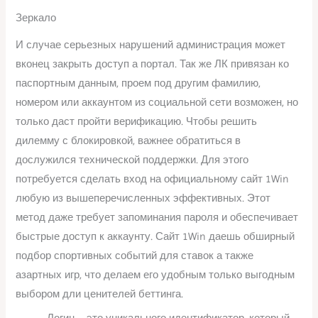
Зеркало
И случае серьезных нарушений администрация может
вконец закрыть доступ а портал. Так же ЛК привязан ко
паспортным данным, проем под другим фамилию,
номером или аккаунтом из социальной сети возможен, но
только даст пройти верификацию. Чтобы решить
дилемму с блокировкой, важнее обратиться в
дослужился технической поддержки. Для этого
потребуется сделать вход на официальному сайт 1Win
любую из вышеперечисленных эффективных. Этот
метод даже требует запоминания пароля и обеспечивает
быстрые доступ к аккаунту. Сайт 1Win даешь обширный
подбор спортивных событий для ставок а также
азартных игр, что делаем его удобным только выгодным
выбором дли ценителей беттинга.
Логин – это уникального идентификатор, который