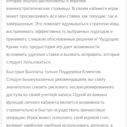
которая обычно расположены в верхней
военностратегических страницы. В своем кабинете игрок
может просматривать все мои ставки, как текущие, так и
завершенные. Это помогает вдумываться стратегии игры,
воспринимать эффективность выбранных подходов и
принимать слишком обоснованные решения и” “будущем.
Кроме того, предыстория игр дает возможности
вспомнить удачные ставки и выявить исправить, которые
следует пользоваться.
Быстрые Выплаты только Поддержка Клиентов
Следуя вышеуказанных рекомендациям, вы смогу
значительно снизить рисковать несанкционированного
доступа ко своей учетной записи. Одной из важных
функций личного кабинета является возможность
стремительно и быстро осуществить финансовые
операции. Игрок может пополнять свой игровой счет,
выберет наиболее удобные использовать депозита, а