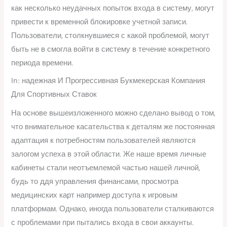
как несколько неудачных попыток входа в систему, могут
привести к временной блокировке учетной записи.
Пользователи, столкнувшиеся с какой проблемой, могут
быть не в смогла войти в систему в течение конкретного
периода времени.
In: надежная И Прогрессивная Букмекерская Компания
Для Спортивных Ставок
На основе вышеизложенного можно сделано вывод о том,
что внимательное касательства к деталям же постоянная
адаптация к потребностям пользователей являются
залогом успеха в этой области. Же наше время личные
кабинеты стали неотъемлемой частью нашей личной,
будь то ддя управления финансами, просмотра
медицинских карт например доступа к игровым
платформам. Однако, иногда пользователи сталкиваются
с проблемами при пытались входа в свои аккаунты.