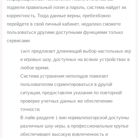
подвели правильный логин а пароль, система найдет их
корректность. Тогда данные верны, пребезбожно
перейдете в свой личный кабинет, недалеко сможете
пользоваться другими доступными функциями только
сервисами.
1win предлагает длиннющий выбор настольных игр
и игровых шоу, доступных на всяких устройствах в
любое время.
Система устранения неполадок помогает
пользователям сориентироваться в другой
ситуации, предоставляя указания по повторной
проверке учетных данных же обеспечению
точности.
В лайв-разделе 1 вин нормализаторской доступны
различные шоу-игры, а профессиональные крупье
обеспечивают высокую вовлеченность и