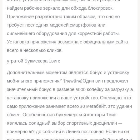
найдем рабочее зеркало дли обхода блокировок.
Приложение разработано таким образом, что оно но
требует последних моделей смартфонов или
сильнейшего оборудования для корректной работы.
Установка приложения возможна с официальным сайта
всего а несколько кликов.
угратой Букмекера 1вин:
Дополнительным моментом является бонус и установку
мобильного приложения.” “[newline]Один вин предложил
значительный бонус в размере 5000 копейку за загрузку а
установку приложения а ваше устройство. Очевидно, что
само приложение занимает всего 30 мегабайт, это удачен
обмен. Особенностью букмекерской конторы 1вин
являлась солидный выбор спортивных дисциплин —
примерно 40, до событий в Линию постоянно. Если ни он