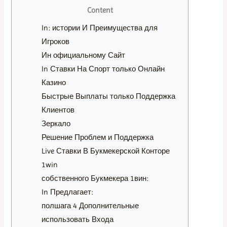
Content
In: истории И Преимущества для
Игроков
Ин официальному Сайт
In Ставки На Спорт только Онлайн
Казино
Быстрые Выплаты только Поддержка
Клиентов
Зеркало
Решение Проблем и Поддержка
Live Ставки В Букмекерской Конторе
1win
собственного Букмекера 1вин:
In Предлагает:
полшага 4 Дополнительные
использовать Входа