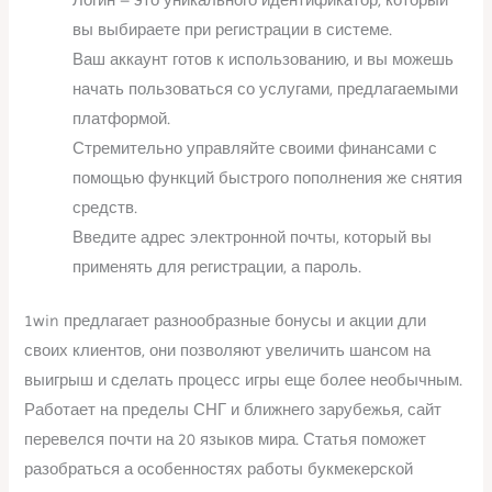
вы выбираете при регистрации в системе.
Ваш аккаунт готов к использованию, и вы можешь
начать пользоваться со услугами, предлагаемыми
платформой.
Стремительно управляйте своими финансами с
помощью функций быстрого пополнения же снятия
средств.
Введите адрес электронной почты, который вы
применять для регистрации, а пароль.
1win предлагает разнообразные бонусы и акции дли
своих клиентов, они позволяют увеличить шансом на
выигрыш и сделать процесс игры еще более необычным.
Работает на пределы СНГ и ближнего зарубежья, сайт
перевелся почти на 20 языков мира. Статья поможет
разобраться а особенностях работы букмекерской