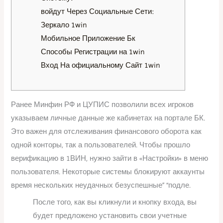
войдут Через Социальные Сети:
Зеркало 1win
Мобильное Приложение Бк
Способы Регистрации на 1win
Вход На официальному Сайт 1win
Ранее Минфин РФ и ЦУПИС позволили всех игроков
указываем личные данные же кабинетах на портале БК.
Это важен для отслеживания финансового оборота как
одной конторы, так а пользователей. Чтобы прошло
верификацию в 1ВИН, нужно зайти в «Настройки» в меню
пользователя. Некоторые системы блокируют аккаунты
время нескольких неудачных безуспешные” “подле.
После того, как вы кликнули и кнопку входа, вы
будет предложено установить свои учетные