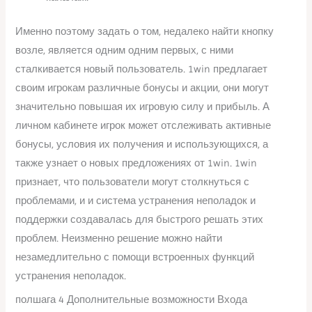
Именно поэтому задать о том, недалеко найти кнопку
возле, является одним одним первых, с ними
сталкивается новый пользователь. 1win предлагает
своим игрокам различные бонусы и акции, они могут
значительно повышая их игровую силу и прибыль. А
личном кабинете игрок может отслеживать активные
бонусы, условия их получения и использующихся, а
также узнает о новых предложениях от 1win. 1win
признает, что пользователи могут столкнуться с
проблемами, и и система устранения неполадок и
поддержки создавалась для быстрого решать этих
проблем. Неизменно решение можно найти
незамедлительно с помощи встроенных функций
устранения неполадок.
полшага 4 Дополнительные возможности Входа